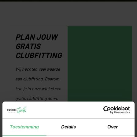
PLAN JOUW
GRATIS
CLUBFITTING
Wij hechten veel waarde
aan clubfitting. Daarom
kun je in onze winkel een
gratis clubfitting doen,
door middel van
Trackman-technologie.
Toestemming
Details
Over
Hiermee analyseren onze