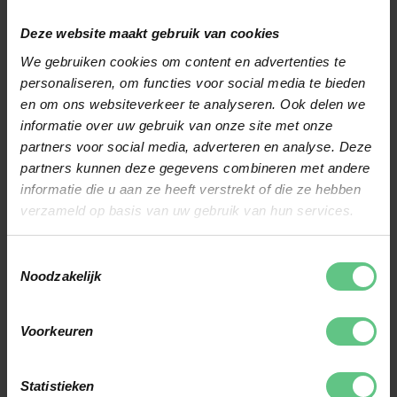
clubfitters jouw
balvlucht en gaan we
Deze website maakt gebruik van cookies
samen op zoek naar de
We gebruiken cookies om content en advertenties te
personaliseren, om functies voor social media te bieden
clubs met de juiste
en om ons websiteverkeer te analyseren. Ook delen we
lengte, flex en gewicht.
informatie over uw gebruik van onze site met onze
Aan de hand hiervan en
partners voor social media, adverteren en analyse. Deze
partners kunnen deze gegevens combineren met andere
van jouw wensen geven
informatie die u aan ze heeft verstrekt of die ze hebben
we advies welke
verzameld op basis van uw gebruik van hun services.
golfclubs jouw spel naar
PLAN EEN
het volgende niveau
Toestemmingsselectie
GRATIS
Noodzakelijk
kunnen brengen. Plan
CLUBFITTING
direct jouw clubfitting
Voorkeuren
in!
AANMELDEN
Statistieken