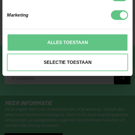
Marketing
ALLES TOESTAAN
ABONNEER JE OP ONZE NIEUWSBRIEF
SELECTIE TOESTAAN
Blijf op de hoogte over onze laatste acties
MEER INFORMATIE
Als je vragen hebt over onze producten of je aankoop, bezoek dan
zeker onze klantenservicepagina. Hier vind je onze bedrijfsgegevens,
antwoorden op veelgestelde vragen en verschillende manieren om
contact met ons op te nemen.