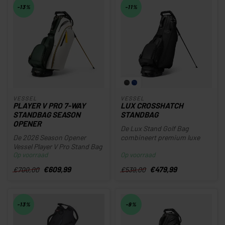
-13%
-11%
VESSEL
VESSEL
PLAYER V PRO 7-WAY
LUX CROSSHATCH
STANDBAG SEASON
STANDBAG
OPENER
De Lux Stand Golf Bag
De 2026 Season Opener
combineert premium luxe
Vessel Player V Pro Stand Bag
met innovatieve
Op voorraad
Op voorraad
is een exclusieve limited ed...
functionaliteit en...
€609,99
€479,99
€700,00
€539,00
-13%
-9%