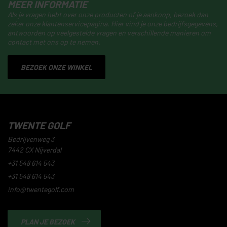
MEER INFORMATIE
Als je vragen hebt over onze producten of je aankoop, bezoek dan
zeker onze klantenservicepagina. Hier vind je onze bedrijfsgegevens,
antwoorden op veelgestelde vragen en verschillende manieren om
contact met ons op te nemen.
BEZOEK ONZE WINKEL
TWENTE GOLF
Bedrijvenweg 3
7442 CX Nijverdal
+31 548 614 543
+31 548 614 543
info@twentegolf.com
PLAN JE BEZOEK