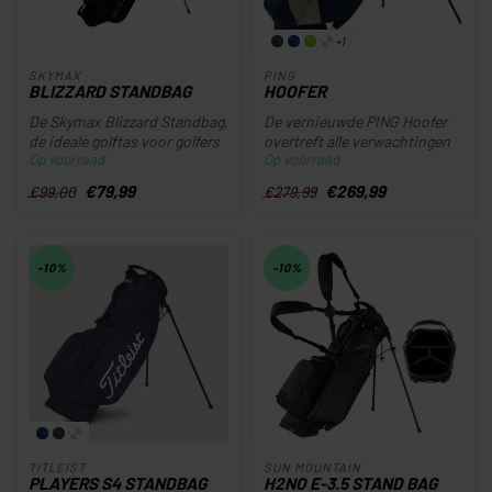
+1
SKYMAX
PING
BLIZZARD STANDBAG
HOOFER
De Skymax Blizzard Standbag,
De vernieuwde PING Hoofer
de ideale golftas voor golfers
overtreft alle verwachtingen
Op voorraad
Op voorraad
die lichtgewicht, co...
met innovatieve verbeteri...
€79,99
€269,99
€99,00
€279,99
-10%
-10%
TITLEIST
SUN MOUNTAIN
PLAYERS S4 STANDBAG
H2NO E-3.5 STAND BAG