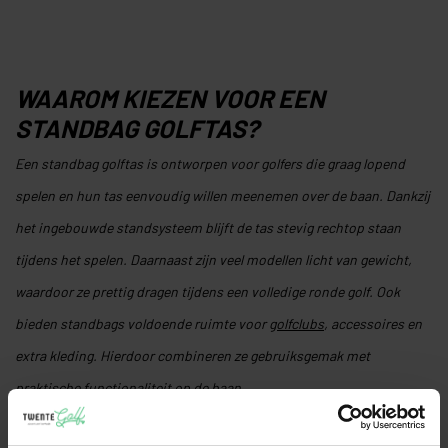
WAAROM KIEZEN VOOR EEN
STANDBAG GOLFTAS?
Een standbag golftas is ontworpen voor golfers die graag lopend
spelen en hun tas eenvoudig willen meenemen over de baan. Dankzij
het ingebouwde standsysteem blijft de tas stevig rechtop staan
tijdens het spelen. Daarnaast zijn veel modellen licht van gewicht,
waardoor ze prettig dragen tijdens een volledige ronde golf. Ook
bieden standbags voldoende ruimte voor
golfclubs
, accessoires en
extra kleding. Hierdoor combineren ze gebruiksgemak met
praktische functionaliteit op de baan.
GOLF STANDBAGS VOOR