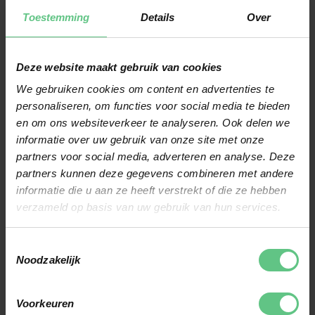
VERSCHILLENDE GOLFERS
Toestemming
Details
Over
Golf standbags zijn geschikt voor zowel beginnende als ervaren
golfers die waarde hechten aan comfort tijdens het lopen. Sommige
Deze website maakt gebruik van cookies
modellen richten zich vooral op een laag gewicht, terwijl andere juist
We gebruiken cookies om content en advertenties te
extra opbergvakken en stabiliteit bieden. Daardoor is er voor iedere
personaliseren, om functies voor social media te bieden
en om ons websiteverkeer te analyseren. Ook delen we
golfer een passende standbag beschikbaar. Ook golfers die
informatie over uw gebruik van onze site met onze
regelmatig trainen of snelle rondes spelen kiezen vaak voor een
partners voor social media, adverteren en analyse. Deze
compacte standbag golftas. Zo neem je jouw uitrusting comfortabel
partners kunnen deze gegevens combineren met andere
informatie die u aan ze heeft verstrekt of die ze hebben
mee tijdens iedere ronde.
verzameld op basis van uw gebruik van hun services.
WILSON STANDBAG EN ANDERE
Toestemmingsselectie
POPULAIRE MODELLEN
Noodzakelijk
Binnen het assortiment vind je verschillende modellen van bekende
golfmerken, waaronder een Wilson standbag voor golfers die
Voorkeuren