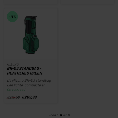
-13%
MIZUNO
BR-D3 STANDBAG -
HEATHERED GREEN
De Mizuno BR-D3 standbag.
Een lichte, compacte en
Op voorraad
mobiele standbag die
verrassen...
€209,99
€239,99
Toon
1
-
11
van 11