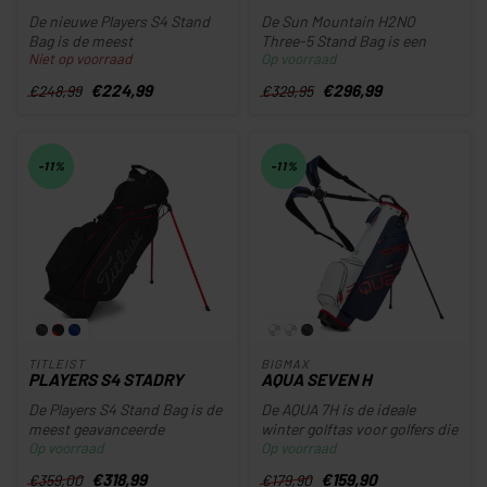
De nieuwe Players S4 Stand
De Sun Mountain H2NO
Bag is de meest
Three-5 Stand Bag is een
Niet op voorraad
Op voorraad
geavanceerde standbag
moderne uitvoering van de
binnen de Playe...
originel...
€224,99
€296,99
€248,99
€329,95
-11%
-11%
TITLEIST
BIGMAX
PLAYERS S4 STADRY
AQUA SEVEN H
De Players S4 Stand Bag is de
De AQUA 7H is de ideale
meest geavanceerde
winter golftas voor golfers die
Op voorraad
Op voorraad
standbag uit de Players-serie.
hun tas graag dragen. Da...
...
€318,99
€159,90
€359,00
€179,90