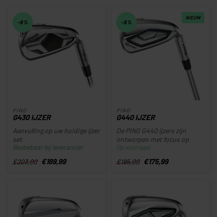
NIEUW
-6%
-5%
PING
PING
G430 IJZER
G440 IJZER
Aanvulling op uw huidige ijzer
De PING G440 ijzers zijn
set.
ontworpen met focus op
Bestelbaar bij leverancier
Op voorraad
Disclaimer: Alleen nog te
afstand en is ideaal voor
bestellen als u a...
golfer...
€189,99
€175,99
€203,00
€185,00