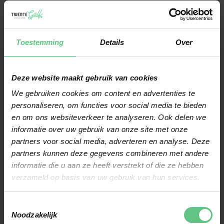
spel past.
LOSSE IJZERS GOLF KOPEN MET
Toestemming
Details
Over
PERSOONLIJK ADVIES
Bij het kopen van losse golf ijzers is het belangrijk dat de club goed
Deze website maakt gebruik van cookies
aansluit op je huidige set. Zaken zoals lengte, liehoek en shaftflex
We gebruiken cookies om content en advertenties te
kunnen veel invloed hebben op je prestaties. Daarom helpen we je bij
personaliseren, om functies voor social media te bieden
Twente Golf graag met deskundig advies bij het vergelijken van
en om ons websiteverkeer te analyseren. Ook delen we
verschillende opties. In onze winkel kun je diverse modellen bekijken
informatie over uw gebruik van onze site met onze
partners voor social media, adverteren en analyse. Deze
en testen om een goede keuze te maken. Zo koop je losse ijzers golf
partners kunnen deze gegevens combineren met andere
met meer vertrouwen en haal je meer uit iedere slag.
informatie die u aan ze heeft verstrekt of die ze hebben
verzameld op basis van uw gebruik van hun services.
EEN GOLFSET SAMENSTELLEN DIE
BIJ JOUW SPEL PAST
Toestemmingsselectie
Noodzakelijk
Niet iedere golfer heeft dezelfde afstanden of voorkeuren op de