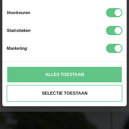
baan. Daarom kiezen veel spelers ervoor om hun golfset stap voor
Voorkeuren
stap samen te stellen met losse ijzers. Hiermee creëer je meer balans
tussen controle, afstand en speelgemak. Ook kun je eenvoudiger
Statistieken
inspelen op veranderingen in je niveau of swingtechniek. Met de
juiste golf ijzers haal je meer consistentie uit je spel en sta je met
Marketing
meer vertrouwen op de baan.
Bekijk het volledige assortiment
golfclubs
heren online of kom langs
ALLES TOESTAAN
in de winkel voor persoonlijk
advies
. We helpen je graag bij het
samenstellen van een golfset die aansluit op jouw spel en ambities.
SELECTIE TOESTAAN