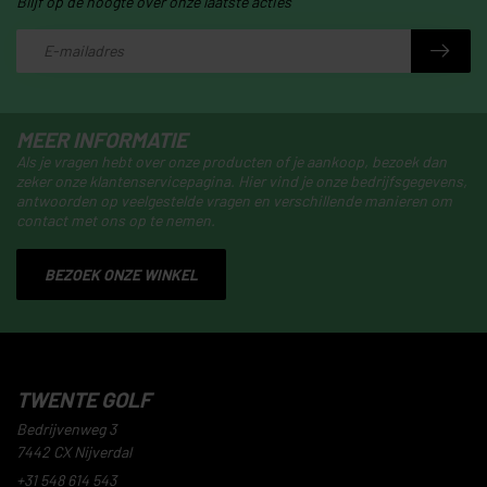
Blijf op de hoogte over onze laatste acties
MEER INFORMATIE
Als je vragen hebt over onze producten of je aankoop, bezoek dan
zeker onze klantenservicepagina. Hier vind je onze bedrijfsgegevens,
antwoorden op veelgestelde vragen en verschillende manieren om
contact met ons op te nemen.
BEZOEK ONZE WINKEL
TWENTE GOLF
Bedrijvenweg 3
7442 CX Nijverdal
+31 548 614 543