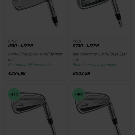
PING
PING
I530 – IJZER
G730 – IJZER
Aanvulling op uw huidige ijzer
Aanvulling op uw huidige ijzer
set.
set.
Bestelbaar bij leverancier
Bestelbaar bij leverancier
Disclaimer: Alleen nog te
Disclaimer: Alleen nog te
bestellen als u a...
bestellen als u a...
€224,99
€202,99
-10%
-10%