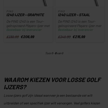
PING
PING
I240 IJZER – GRAPHITE
I240 IJZER – STAAL
De PING i240 is een Tour-
De PING i240 is een Tour-
geïnspireerd Players-ijzer met
geïnspireerd Players-ijzer met
Bestelbaar bij leverancier
Bestelbaar bij leverancier
hoge lanceerhoek, zachte...
hoge lanceerhoek, zachte...
€206,99
€215,99
€230,00
€240,00
Toon
1
-
6
van 6
WAAROM KIEZEN VOOR LOSSE GOLF
IJZERS?
Losse ijzers golf zijn ideaal wanneer je een bestaande set wilt
uitbreiden of een specifiek ijzer wilt vervangen. Veel golfers kiezen