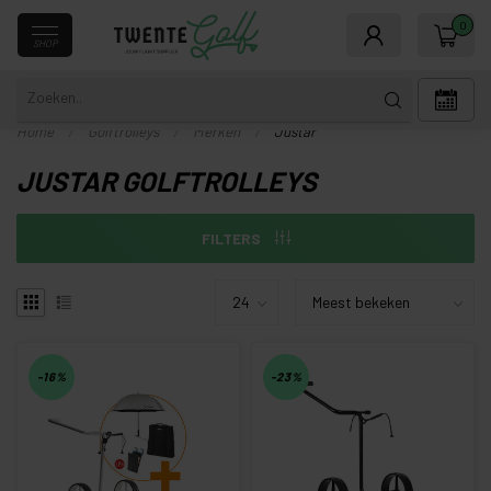
0
SHOP
Home
/
Golftrolleys
/
Merken
/
Justar
JUSTAR GOLFTROLLEYS
FILTERS
-16%
-23%