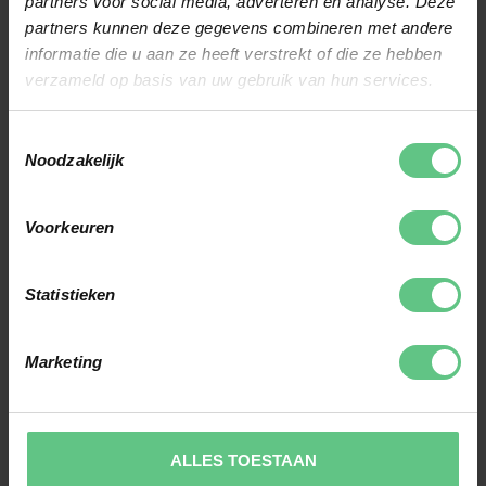
partners voor social media, adverteren en analyse. Deze
partners kunnen deze gegevens combineren met andere
door middel van
informatie die u aan ze heeft verstrekt of die ze hebben
Trackman-technologie.
verzameld op basis van uw gebruik van hun services.
Hiermee analyseren onze
clubfitters jouw
Toestemmingsselectie
Noodzakelijk
balvlucht en gaan we
samen op zoek naar de
Voorkeuren
clubs met de juiste
lengte, flex en gewicht.
Statistieken
Aan de hand hiervan en
van jouw wensen geven
Marketing
we advies welke
golfclubs jouw spel naar
PLAN EEN
het volgende niveau
GRATIS
ALLES TOESTAAN
kunnen brengen. Plan