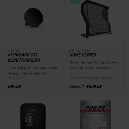
GARMIN
NET RETURN
APPROACH CT1
HOME SERIES
CLUBTRACKERS
De Net Return Home Series
Til je golfspel naar een hoger
Golf Net is een premium
niveau met de Garmin
oefennet, speciaal ontwikkeld
Op voorraad
Bestelbaar bij leverancier
Approach CT1, het
...
innovatiev...
€97,99
€669,99
€699,00