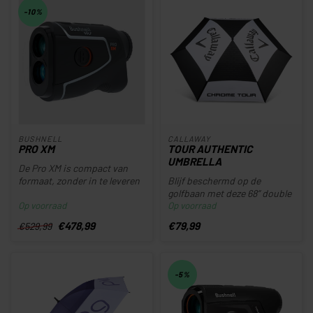
-10%
BUSHNELL
CALLAWAY
PRO XM
TOUR AUTHENTIC
UMBRELLA
De Pro XM is compact van
formaat, zonder in te leveren
Blijf beschermd op de
op prestaties. Deze geava...
golfbaan met deze 68” double
Op voorraad
Op voorraad
canopy paraplu.
Windbestendig...
€478,99
€79,99
€529,99
-5%