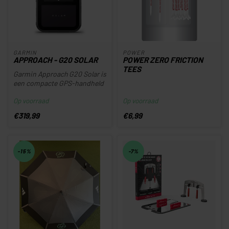
GARMIN
POWER
APPROACH - G20 SOLAR
POWER ZERO FRICTION
TEES
Garmin Approach G20 Solar is
een compacte GPS-handheld
voor golfers met automati...
Op voorraad
Op voorraad
€319,99
€6,99
-15%
-7%