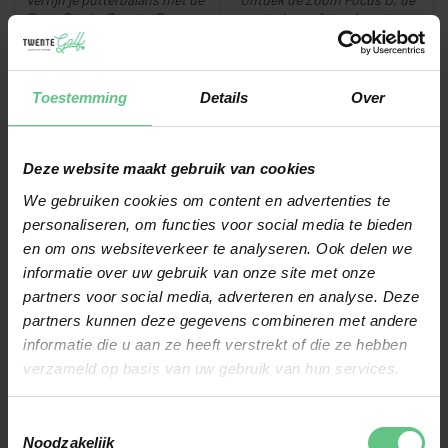
SuperStroke CounterCore
eerste laserafstandsmeter
Op voorraad
Op voorraad
Weight & Wrench Kit. Eenv...
met dubbele LCD-displays
vo...
€16,99
€199,99
€20,00
€299,90
Toestemming
Details
Over
-5%
-10%
Deze website maakt gebruik van cookies
We gebruiken cookies om content en advertenties te
personaliseren, om functies voor social media te bieden
en om ons websiteverkeer te analyseren. Ook delen we
informatie over uw gebruik van onze site met onze
partners voor social media, adverteren en analyse. Deze
GARMIN
GARMIN
partners kunnen deze gegevens combineren met andere
APPROACH S50
APPROACH S44
informatie die u aan ze heeft verstrekt of die ze hebben
De Approach® S50 is je
Het 1,2-inch AMOLED
verzameld op basis van uw gebruik van hun services.
perfecte golfpartner, met een
touchscreen is nu veel
Op voorraad
Op voorraad
slank design, 1,2" AMOLED-
helderder dan de S42,
s...
waardoor je een...
€379,99
€269,99
€399,99
€299,99
Toestemmingsselectie
Noodzakelijk