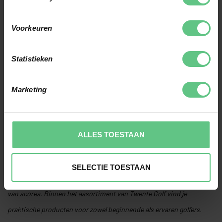
Toon
1
-
24
van 102
Voorkeuren
TOON MEER
Statistieken
Marketing
GOLF ACCESSOIRES VOOR IEDERE
RONDE
Goede golf accessoires maken een groot verschil tijdens het spelen
ALLES TOESTAAN
en helpen je om beter voorbereid de baan op te gaan. Sommige
accessoires zorgen voor extra comfort tijdens een ronde, terwijl
SELECTIE TOESTAAN
andere juist helpen bij techniek, afstandsbepaling of het bijhouden
van scores. Binnen het assortiment van Twente Golf vind je
praktische producten voor zowel beginnende als ervaren golfers.