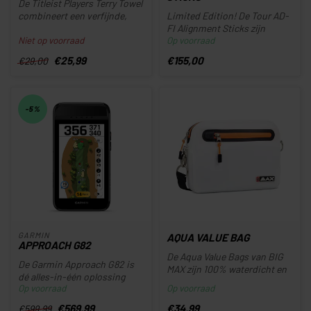
De Titleist Players Terry Towel
combineert een verfijnde,
Limited Edition! De Tour AD-
tijdloze uitstraling m...
FI Alignment Sticks zijn
Niet op voorraad
Op voorraad
hoogwaardige
trainingshulpm...
€25,99
€155,00
€29,00
-5%
GARMIN
AQUA VALUE BAG
APPROACH G82
De Aqua Value Bags van BIG
De Garmin Approach G82 is
MAX zijn 100% waterdicht en
dé alles-in-één oplossing
het perfecte accessoire o...
Op voorraad
Op voorraad
voor golfers die hun spel se...
€569,99
€34,99
€599,99