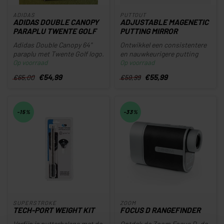
ADIDAS
PUTTOUT
ADIDAS DOUBLE CANOPY
ADJUSTABLE MAGENETIC
PARAPLU TWENTE GOLF
PUTTING MIRROR
Adidas Double Canopy 64''
Ontwikkel een consistentere
paraplu met Twente Golf logo.
en nauwkeurigere putting
Op voorraad
Op voorraad
stroke met puttOUT zijn
mee...
€54,99
€55,99
€65,00
€59,99
-15%
-33%
SUPERSTROKE
ZOOM
TECH-PORT WEIGHT KIT
FOCUS D RANGEFINDER
Verfijn je putterbalans met de
Ontdek de Zoom Focus D, de