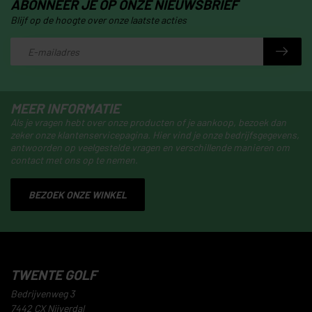
ABONNEER JE OP ONZE NIEUWSBRIEF
Blijf op de hoogte over onze laatste acties
MEER INFORMATIE
Als je vragen hebt over onze producten of je aankoop, bezoek dan
zeker onze klantenservicepagina. Hier vind je onze bedrijfsgegevens,
antwoorden op veelgestelde vragen en verschillende manieren om
contact met ons op te nemen.
BEZOEK ONZE WINKEL
TWENTE GOLF
Bedrijvenweg 3
7442 CX Nijverdal