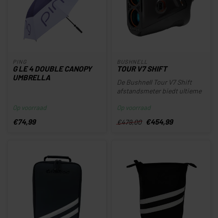
PING
BUSHNELL
G LE 4 DOUBLE CANOPY
TOUR V7 SHIFT
UMBRELLA
De Bushnell Tour V7 Shift
afstandsmeter biedt ultieme
precisie en gebruiksgemak ...
Op voorraad
Op voorraad
€74,99
€454,99
€479,00