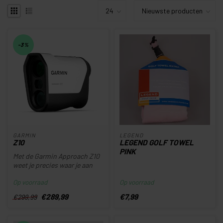
-3%
GARMIN
LEGEND
Z10
LEGEND GOLF TOWEL
PINK
Met de Garmin Approach Z10
weet je precies waar je aan
toe bent. Deze compacte e...
Op voorraad
Op voorraad
€289,99
€7,99
€299,99