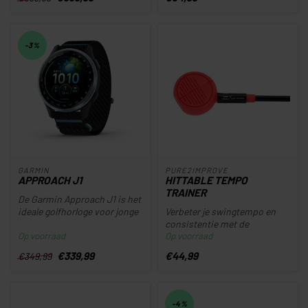
-3%
GARMIN
PURE2IMPROVE
APPROACH J1
HITTABLE TEMPO
TRAINER
De Garmin Approach J1 is het
ideale golfhorloge voor jonge
Verbeter je swingtempo en
golfers die spelender...
consistentie met de
Op voorraad
Op voorraad
Pure2Improve Hittable
Tempo Traine...
€339,99
€44,99
€349,99
-4%