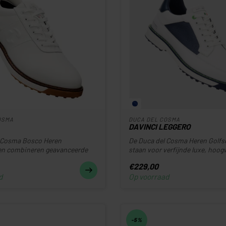
OSMA
DUCA DEL COSMA
DAVINCI LEGGERO
 Cosma Bosco Heren
De Duca del Cosma Heren Golf
en combineren geavanceerde
staan voor verfijnde luxe, hoo
m...
mat...
€229,00
d
Op voorraad
-5%