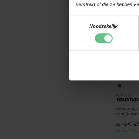
verstrekt of die ze hebben v
-5%
Toestemmingsselectie
Noodzakelijk
FOOTJOY
TRADITIO
De FootJoy 
combineert e
hedendaags
€1
€150,00
Op voorraa