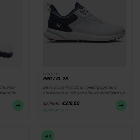
FOOTJOY
PRO / SL 26
schoenen
De FootJoy Pro/SL is volledig opnieuw
gwaardige
ontworpen en zet een nieuwe standaard op
t...
€218,50
€230,00
Op voorraad
-5%