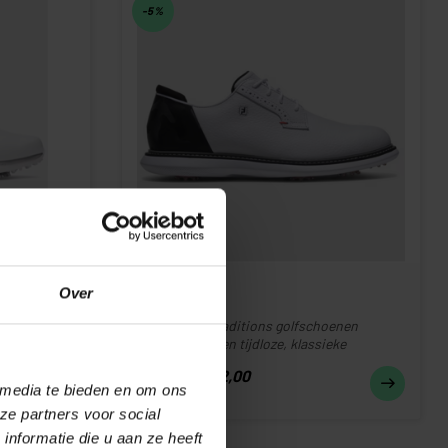
-5%
FOOTJOY
Over
TRADITIONS
dt meer dan
De FootJoy Traditions golfschoenen
mping in ...
combineren een tijdloze, klassieke
uitstralin...
€152,00
€160,00
 media te bieden en om ons
Op voorraad
ze partners voor social
nformatie die u aan ze heeft