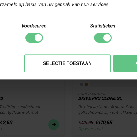
erzameld op basis van uw gebruik van hun services.
-5%
Voorkeuren
Statistieken
SELECTIE TOESTAAN
UNDER ARMOUR
NS
DRIVE PRO CLONE SL
Traditions golfschoen
De nieuwe Under Armour Drive 
en tijdloze look met
golfschoenen zijn ontwikkeld o
 com...
biome...
42,50
€170,95
€179,95
d
Op voorraad