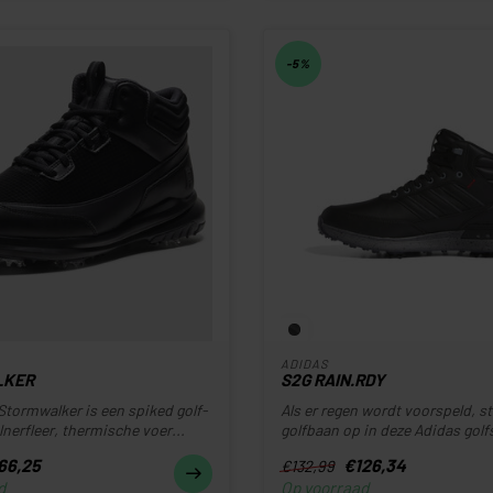
-5%
ADIDAS
LKER
S2G RAIN.RDY
Stormwalker is een spiked golf­
Als er regen wordt voorspeld, s
lnerfleer, thermische voer...
golfbaan op in deze Adidas golf
66,25
€126,34
€132,99
d
Op voorraad