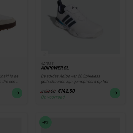
ADIDAS
ADIPOWER SL
haki is dé
De adidas Adipower 26 Spikeless
die een ...
golfschoenen zijn geïnspireerd op het
krachtige ...
€142,50
€150,00
Op voorraad
-5%