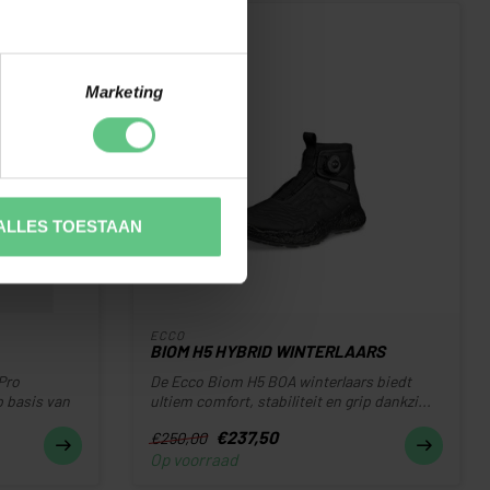
-5%
Marketing
ALLES TOESTAAN
ECCO
BIOM H5 HYBRID WINTERLAARS
Pro
De Ecco Biom H5 BOA winterlaars biedt
p basis van
ultiem comfort, stabiliteit en grip dankzi...
€237,50
€250,00
Op voorraad