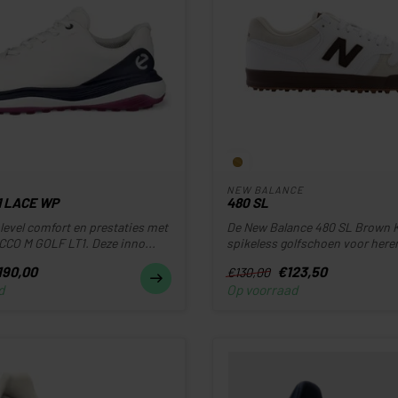
NEW BALANCE
1 LACE WP
480 SL
level comfort en prestaties met
De New Balance 480 SL Brown K
CCO M GOLF LT1. Deze inno...
spikeless golfschoen voor heren 
190,00
€123,50
€130,00
d
Op voorraad