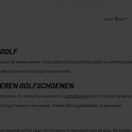
Toon
1
-
17
van 17
 GOLF
n van de beste merken. Onze collectie biedt diverse stijlen en technologi
ijk online of kom langs in onze winkel.
HEREN GOLFSCHOENEN
schoenen. Zo varieert ons aanbod in
golfschoenen
met of zonder spikes e
uiting of gewoon met veters. Ontdek alle mogelijkheden in de winkel.
van klassiek wit en zwart tot moderne tinten zoals navy en grijs. We biede