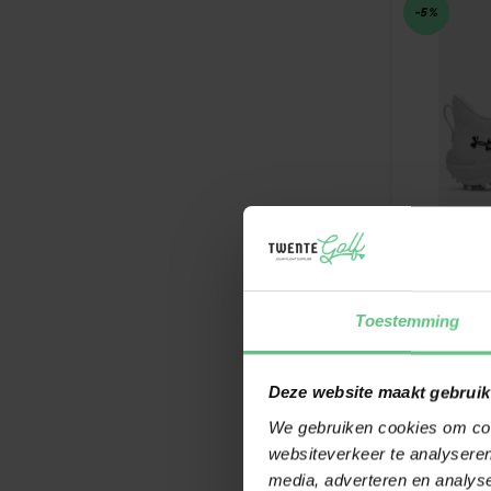
-5%
UNDER ARM
Toestemming
DRIVE PRO
De nieuwe U
ontworpen 
Deze website maakt gebruik
laboratorium
€
€209,95
We gebruiken cookies om cont
Op voorraa
websiteverkeer te analyseren
media, adverteren en analys