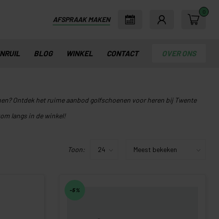
0
AFSPRAAK MAKEN
INRUIL
BLOG
WINKEL
CONTACT
OVER ONS
nen? Ontdek het ruime aanbod golfschoenen voor heren bij Twente
kom langs in de winkel!
Toon:
-5%