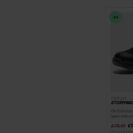
-5%
FOOTJOY
STORMWA
De FootJoy 
laars met vo
€1
€175,00
Op voorraa