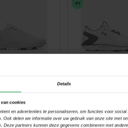
-5%
OUR
UNDER ARMOUR
Details
 CLONE
DRIVE FADE 2
nder Armour Drive Pro is
De Under Armour Drive Pro bie
met biomechanica en
alleen comfort: de UA HOVR™-de
 van cookies
te...
199,45
€147,20
€154,95
ent en advertenties te personaliseren, om functies voor social
d
Op voorraad
. Ook delen we informatie over uw gebruik van onze site met on
e. Deze partners kunnen deze gegevens combineren met andere i