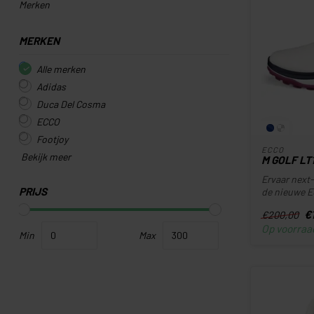
Merken
MERKEN
Alle merken
Adidas
Duca Del Cosma
ECCO
Footjoy
ECCO
Bekijk meer
M GOLF LT
Ervaar next-
PRIJS
de nieuwe E
€
€200,00
Op voorraa
Min
Max