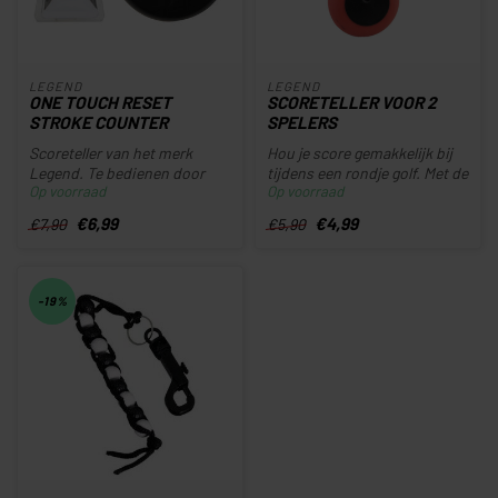
LEGEND
LEGEND
ONE TOUCH RESET
SCORETELLER VOOR 2
STROKE COUNTER
SPELERS
Scoreteller van het merk
Hou je score gemakkelijk bij
Legend. Te bedienen door
tijdens een rondje golf. Met de
Op voorraad
Op voorraad
een simpele druk op de knop.
grote knoppen aan d...
€6,99
€4,99
€7,90
€5,90
-19%