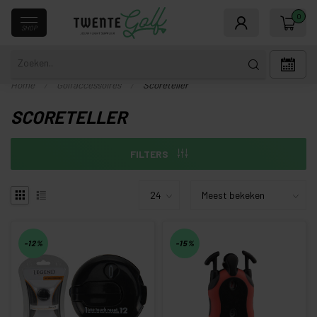
0
SHOP
Home
/
Golfaccessoires
/
Scoreteller
SCORETELLER
FILTERS
-12%
-15%