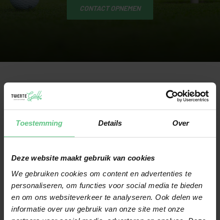
CONTACT OPNEMEN
PLAN JOUW
Toestemming
Details
Over
GRATIS
CLUBFITTING
Deze website maakt gebruik van cookies
Wij hechten veel waarde
We gebruiken cookies om content en advertenties te
personaliseren, om functies voor social media te bieden
aan clubfitting. Daarom
en om ons websiteverkeer te analyseren. Ook delen we
kun je in onze winkel een
informatie over uw gebruik van onze site met onze
gratis clubfitting doen,