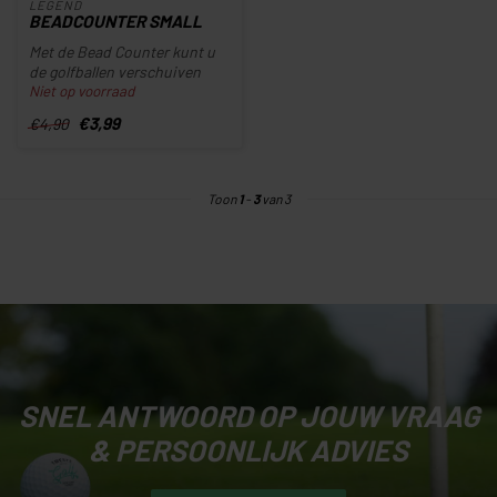
LEGEND
BEADCOUNTER SMALL
Met de Bead Counter kunt u
de golfballen verschuiven
Niet op voorraad
waardoor u makkelijk
bijhou...
€3,99
€4,90
Toon
1
-
3
van 3
SNEL ANTWOORD OP JOUW VRAAG
& PERSOONLIJK ADVIES