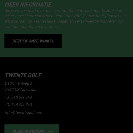
MEER INFORMATIE
Als je vragen hebt over onze producten of je aankoop, bezoek dan
zeker onze klantenservicepagina. Hier vind je onze bedrijfsgegevens,
antwoorden op veelgestelde vragen en verschillende manieren om
contact met ons op te nemen.
BEZOEK ONZE WINKEL
TWENTE GOLF
Bedrijvenweg 3
7442 CX Nijverdal
+31 548 614 543
+31 548 614 543
info@twentegolf.com
PLAN JE BEZOEK