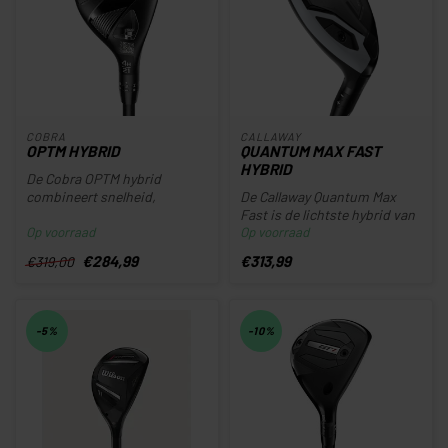
COBRA
CALLAWAY
OPTM HYBRID
QUANTUM MAX FAST
HYBRID
De Cobra OPTM hybrid
combineert snelheid,
De Callaway Quantum Max
vergevingsgezindheid en
Fast is de lichtste hybrid van
Op voorraad
Op voorraad
consistente la...
de Quantum lijn. Van club...
€284,99
€313,99
€319,00
-5%
-10%