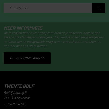
MEER INFORMATIE
Als je vragen hebt over onze producten of je aankoop, bezoek dan
zeker onze klantenservicepagina. Hier vind je onze bedrijfsgegevens,
antwoorden op veelgestelde vragen en verschillende manieren om
contact met ons op te nemen.
BEZOEK ONZE WINKEL
TWENTE GOLF
Bedrijvenweg 3
7442 CX Nijverdal
+31 548 614 543