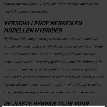
hybride golfclub voor jouw spel, dan is het belangrijk om te kijken
naar loft, shaft en speelgevoel.
VERSCHILLENDE MERKEN EN
MODELLEN HYBRIDES
Bij Twente Golf vind je hybrid golf clubs van bekende merken die
populair zijn onder golfers van elk niveau. Denk aan een Ping hybride
met veel stabiliteit en controle of Callaway hybrid golf clubs die
bekendstaan om hun vergevingsgezinde karakter. Ook Cobra hybrid
golf clubs bieden een prettige combinatie van gevoel en precisie.
Door verschillende modellen met elkaar te vergelijken ontdek je welke
hybride golfclub het beste aansluit op jouw swing. In onze webshop
en winkel helpen we je graag bij het maken van de juiste keuze.
DE JUISTE HYBRIDE CLUB VOOR