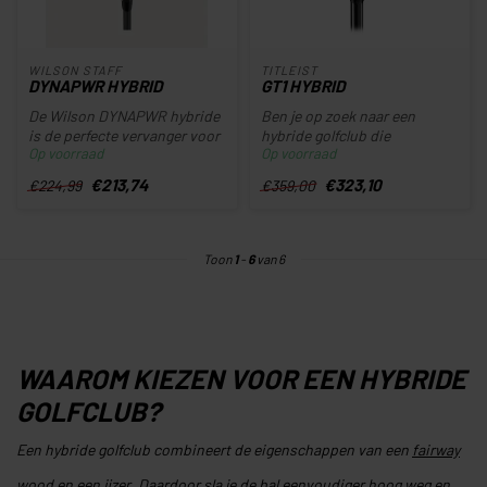
WILSON STAFF
TITLEIST
DYNAPWR HYBRID
GT1 HYBRID
De Wilson DYNAPWR hybride
Ben je op zoek naar een
is de perfecte vervanger voor
hybride golfclub die
Op voorraad
Op voorraad
uw lange ijzers voor spe...
prestaties en speelgemak
perfect co...
€213,74
€323,10
€224,99
€359,00
Toon
1
-
6
van 6
WAAROM KIEZEN VOOR EEN HYBRIDE
GOLFCLUB?
Een hybride golfclub combineert de eigenschappen van een
fairway
wood
en een
ijzer
. Daardoor sla je de bal eenvoudiger hoog weg en