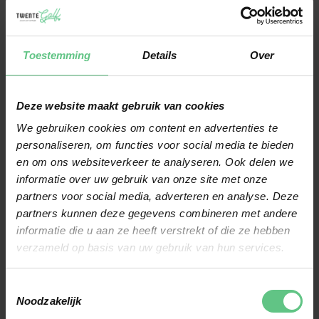
JOUW NIVEAU
Voor beginnende golfers zorgt een hybride club vaak voor meer
Toestemming
Details
Over
vertrouwen bij langere slagen. Gevorderde speelsters kiezen juist
vaker voor extra controle en specifieke afstanden tussen de clubs in
de tas. Het aantal graden loft heeft veel invloed op de balvlucht en
Deze website maakt gebruik van cookies
afstand die je haalt. Daarom is het slim om goed te kijken welke
We gebruiken cookies om content en advertenties te
personaliseren, om functies voor social media te bieden
hybride aansluit op jouw bestaande golfset. Met persoonlijk advies
en om ons websiteverkeer te analyseren. Ook delen we
en de mogelijkheid tot clubfitting helpen we je bij het vinden van een
informatie over uw gebruik van onze site met onze
hybride die echt bij jouw spel past.
partners voor social media, adverteren en analyse. Deze
partners kunnen deze gegevens combineren met andere
HYBRIDE GOLFCLUBS TESTEN EN
informatie die u aan ze heeft verstrekt of die ze hebben
VERGELIJKEN
verzameld op basis van uw gebruik van hun services.
Een hybride golfclub voelt voor iedere golfer anders aan tijdens het
Toestemmingsselectie
spelen. Zaken zoals balans, shaft en clubhoofd bepalen hoe
Noodzakelijk