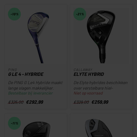
-10%
-21%
PING
CALLAWAY
G LE 4 - HYBRIDE
ELYTE HYBRID
De PING G Le4 Hybride maakt
De Elyte hybrides beschikken
lange slagen makkelijker.
over verstelbare hiel-
Bestelbaar bij leverancier
Niet op voorraad
Dankzij het lichte ontwerp...
teengewichten voor een
gepers...
€292,99
€259,99
€325,00
€329,00
-11%