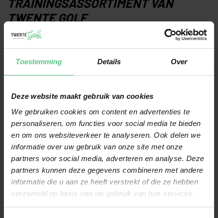
TRAININGSASSORTIMENT VAN
TWENTE GOLF
Bij Twente Golf vind je niet alleen putting matten, maar ook diverse
producten om andere onderdelen van je spel te verbeteren. Denk aan
Toestemming
Details
Over
trainingshulpmiddelen
,
golfballen
en putters die aansluiten bij jouw
manier van trainen. In de webshop vergelijk je eenvoudig
Deze website maakt gebruik van cookies
verschillende modellen en eigenschappen. Wil je liever advies van
We gebruiken cookies om content en advertenties te
golfers met productkennis? Dan ben je van harte welkom in onze
personaliseren, om functies voor social media te bieden
winkel.
en om ons websiteverkeer te analyseren. Ook delen we
informatie over uw gebruik van onze site met onze
Bekijk online het assortiment putting matten van Twente Golf of
partners voor social media, adverteren en analyse. Deze
kom langs in de
winkel
voor passend advies. Zo kies je eenvoudig de
partners kunnen deze gegevens combineren met andere
informatie die u aan ze heeft verstrekt of die ze hebben
trainingshulp die past bij jouw golfspel en trainingsdoelen.
verzameld op basis van uw gebruik van hun services.