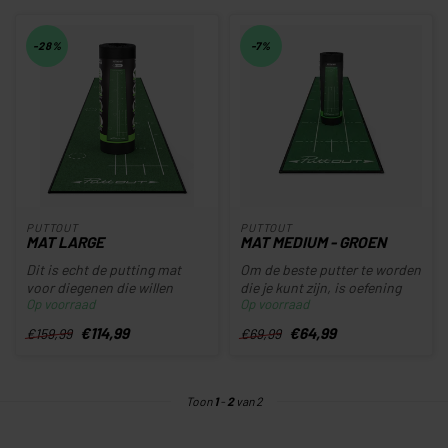
-28%
-7%
PUTTOUT
PUTTOUT
MAT LARGE
MAT MEDIUM - GROEN
Dit is echt de putting mat
Om de beste putter te worden
voor diegenen die willen
die je kunt zijn, is oefening
Op voorraad
Op voorraad
grinden. Zie dit meer als ee...
essentieel. Met de Pu...
€114,99
€64,99
€159,99
€69,99
Toon
1
-
2
van 2