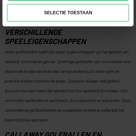
SELECTIE TOESTAAN
GOLFBALMERKEN MET
VERSCHILLENDE
SPEELEIGENSCHAPPEN
Ieder golfbalmerk heeft zijn eigen eigenschappen op het gebied van
afstand, controle en gevoel. Sommige golfballen zijn ontwikkeld voor
maximale lengte vanaf de tee, terwijl andere juist meer spin en
precisie bieden rondom de green. Daardoor kiezen veel golfers
bewust voor een merk dat aansluit bij hun speelstijl en niveau. Ook
verschillen golfballen in zachtheid, duurzaamheid en balvlucht. Door
verschillende golfbalmerken te vergelijken ontdek je welke bal het
beste bij jouw spel past.
CALLAWAY GOLFBALLEN EN