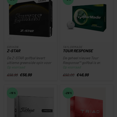
SRIXON
TAYLORMADE
Z-STAR
TOUR RESPONSE
De Z-STAR golfbal levert
De geheel nieuwe Tour
ultieme greenside spin voor
Response™ golfbal is er.
Op voorraad
Op voorraad
ongeëvenaarde controle en
Ontwikkeld om je te helpen
s...
beter ...
€56,99
€46,99
€56,99
€50,00
-15%
-26%