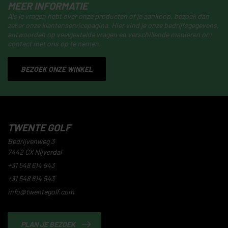
MEER INFORMATIE
Als je vragen hebt over onze producten of je aankoop, bezoek dan
zeker onze klantenservicepagina. Hier vind je onze bedrijfsgegevens,
antwoorden op veelgestelde vragen en verschillende manieren om
contact met ons op te nemen.
BEZOEK ONZE WINKEL
TWENTE GOLF
Bedrijvenweg 3
7442 CX Nijverdal
+31 548 614 543
+31 548 614 543
info@twentegolf.com
PLAN JE BEZOEK