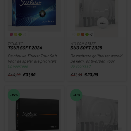
+2
TITLEIST
WILSON STAFF
TOUR SOFT 2024
DUO SOFT 2025
De nieuwe Titleist Tour Soft.
De zachtste golfbal ter wereld.
Voor de speler die prioriteit
De kern, ontworpen voor
Op voorraad
Op voorraad
geven en aan een zac...
extra snelheid, zorgt vo...
€31,99
€23,99
€44,99
€31,99
-15%
-31%