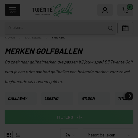
0
SHOP
Home
/
Golfballen
/
Merken
MERKEN GOLFBALLEN
Op zoek naar golfbalmerken die passen bij jouw spel? Bij Twente Golf
vind je een ruim aanbod golfballen van bekende merken voor zowel
beginnende als ervaren golfers.
CALLAWAY
LEGEND
WILSON
TITLEIST
FILTERS