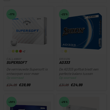
-17%
-22%
+2
CALLAWAY
SRIXON
SUPERSOFT
AD333
De vernieuwde Supersoft is
De AD333 golfbal biedt een
ontworpen voor meer
perfecte balans tussen
Op voorraad
Op voorraad
balsnelheid, terwijl hij zijn
afstand, gevoel en greenside
uit...
c...
€28,99
€24,99
€34,99
€31,99
-29%
-25%