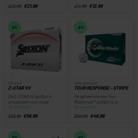
...
€21,99
€12,99
€25,00
€14,90
0%
-6%
SRIXON
TAYLORMADE
Z-STAR XV
TOUR RESPONSE - STRIPE
De Z-STAR XV golfbal is
De geheel nieuwe Tour
ontworpen voor hoge
Response™ golfbal is er.
Op voorraad
Op voorraad
balsnelheden en levert
Ontwikkeld om je te helpen
ongeëvenaarde...
beter ...
€56,99
€46,99
€56,99
€50,00
0%
-6%