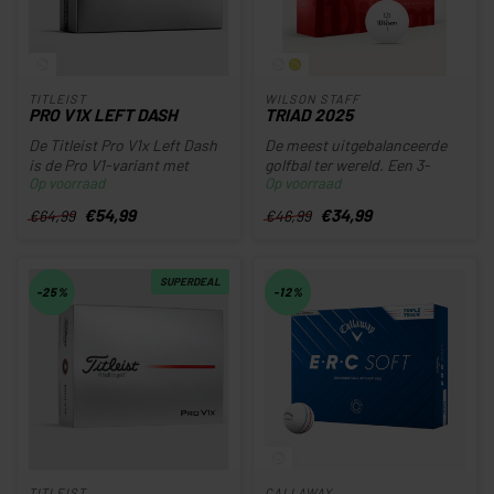
TITLEIST
WILSON STAFF
PRO V1X LEFT DASH
TRIAD 2025
De Titleist Pro V1x Left Dash
De meest uitgebalanceerde
is de Pro V1-variant met
golfbal ter wereld. Een 3-
Op voorraad
Op voorraad
hogere balvlucht en extre...
laagse urethaan golfbal die ...
€54,99
€34,99
€64,99
€46,99
SUPERDEAL
-25%
-12%
TITLEIST
CALLAWAY