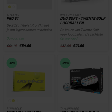
TITLEIST
WILSON STAFF
PRO V1
DUO SOFT - TWENTE GOLF
LOGOBALLEN
De 2025 Titleist Pro V1 helpt
je om lagere scores te behalen
De keuze van Twente Golf
dankzij meer snelhe...
voor logoballen. De zachtste
Op voorraad
Op voorraad
golfbal ter wereld. De ker...
€54,99
€21,99
€64,99
€32,00
-12%
-20%
PINNACLE
TAYLORMADE
PINNACLE DISTANCE
SPEEDSOFT INK MULTI