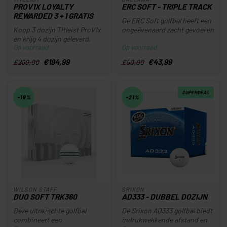
PROV1X LOYALTY
ERC SOFT - TRIPLE TRACK
REWARDED 3 + 1 GRATIS
De ERC Soft golfbal heeft een
Koop 3 dozijn Titleist ProV1x
ongeëvenaard zacht gevoel en
en krijg 4 dozijn geleverd.
indrukwekkende afstan...
Op voorraad
Op voorraad
Op=Op
€194,99
€43,99
€260,00
€50,00
SUPERDEAL
-19%
-21%
WILSON STAFF
SRIXON
DUO SOFT TRK360
AD333 - DUBBEL DOZIJN
Deze ultrazachte golfbal
De Srixon AD333 golfbal biedt
combineert een
indrukwekkende afstand en