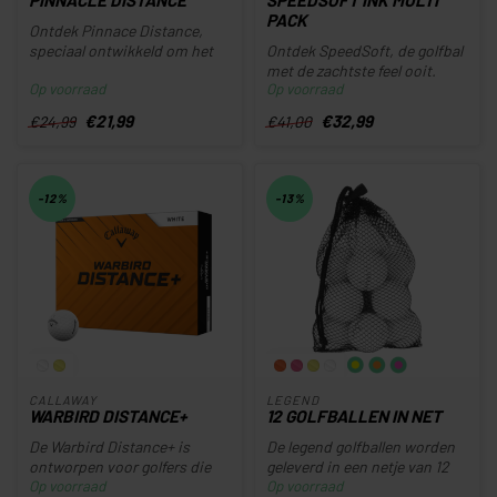
PACK
Ontdek Pinnace Distance,
speciaal ontwikkeld om het
Ontdek SpeedSoft, de golfbal
maximale uit elke slag te ha...
met de zachtste feel ooit.
Op voorraad
Op voorraad
Dankzij geavanceerde PWR...
€21,99
€32,99
€24,99
€41,00
-12%
-13%
CALLAWAY
LEGEND
WARBIRD DISTANCE+
12 GOLFBALLEN IN NET
De Warbird Distance+ is
De legend golfballen worden
ontworpen voor golfers die
geleverd in een netje van 12
Op voorraad
Op voorraad
maximale snelheid en afstand
stuks.