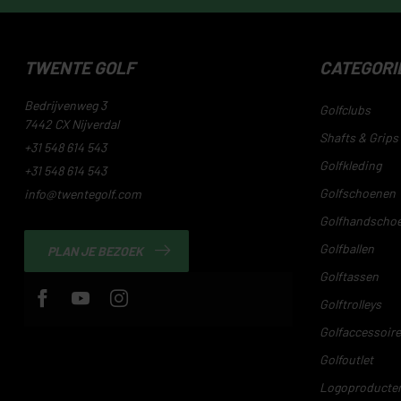
TWENTE GOLF
CATEGORI
Bedrijvenweg 3
Golfclubs
7442 CX Nijverdal
Shafts & Grips
+31 548 614 543
Golfkleding
+31 548 614 543
Golfschoenen
info@twentegolf.com
Golfhandscho
Golfballen
PLAN JE BEZOEK
Golftassen
Golftrolleys
Golfaccessoir
Golfoutlet
Logoproducte