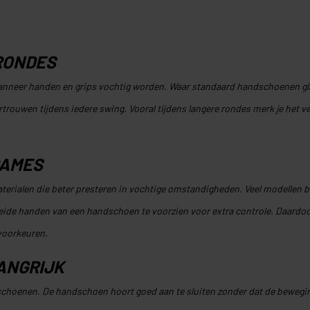
RONDES
 wanneer handen en grips vochtig worden. Waar standaard handschoenen g
rouwen tijdens iedere swing. Vooral tijdens langere rondes merk je het versc
DAMES
ialen die beter presteren in vochtige omstandigheden. Veel modellen bied
eide handen van een handschoen te voorzien voor extra controle. Daardoor b
voorkeuren.
ANGRIJK
ndschoenen. De handschoen hoort goed aan te sluiten zonder dat de bewegi