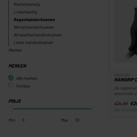
Rechtshandig
Linkshandig
Regenhandschoenen
Winterhandschoenen
All weatherhandschoenen
Leren handschoenen
Merken
MERKEN
FOOTJOY
Alle merken
RAINGRIP 
Footjoy
De regenhan
essentiële u
PRIJS
€2
€34,00
Op voorraa
Min
Max