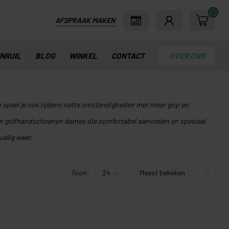
0
AFSPRAAK MAKEN
INRUIL
BLOG
WINKEL
CONTACT
OVER ONS
speel je ook tijdens natte omstandigheden met meer grip en
egen golfhandschoenen dames die comfortabel aanvoelen en speciaal
allig weer.
Toon: