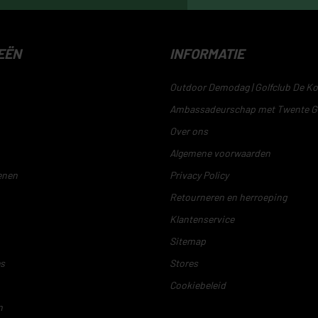
EËN
INFORMATIE
Outdoor Demodag | Golfclub De Ko
Ambassadeurschap met Twente G
Over ons
Algemene voorwaarden
enen
Privacy Policy
Retourneren en herroeping
Klantenservice
Sitemap
es
Stores
Cookiebeleid
n