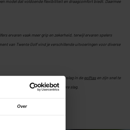
een model dat voldoende flexibiliteit en draagcomfort biedt. Daarmee
ers ervaren vaak meer grip en zekerheid, terwijl ervaren spelers
iment van Twente Golf vind je verschillende uitvoeringen voor diverse
rusting. Ze nemen weinig ruimte in beslag in de
golftas
en zijn snel te
n en behoud je meer grip tijdens iedere slag.
ens natte omstandigheden.
Over