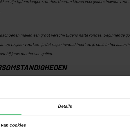
l kan zijn tijdens langere rondes. Daarom kiezen veel golfers bewust voor 
.
andschoenen maken een groot verschil tijdens natte rondes. Beginnende golf
aan op te gaan voorkom je dat regen invloed heeft op je spel. In het assort
t bij jouw manier van golfen.
RSOMSTANDIGHEDEN
arom zijn regen golfhandschoenen een praktische toevoeging aan je golfuit
n extra set mee tijdens wisselvallige rondes. Zo blijf je comfortabel spele
e eenvoudig een golfhandschoen die zorgt voor extra grip en comfort tijd
Details
 van cookies