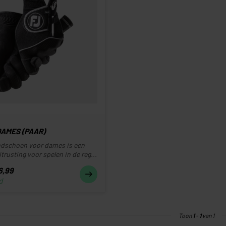
DAMES (PAAR)
dschoen voor dames is een
itrusting voor spelen in de reg...
6,99
d
Toon
1
-
1
van 1