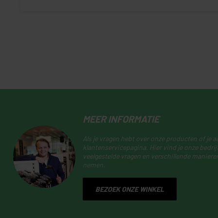
MEER INFORMATIE
Als je vragen hebt over onze producten of je 
klantenservicepagina. Hier vind je onze bedr
veelgestelde vragen en verschillende maniere
nemen.
BEZOEK ONZE WINKEL