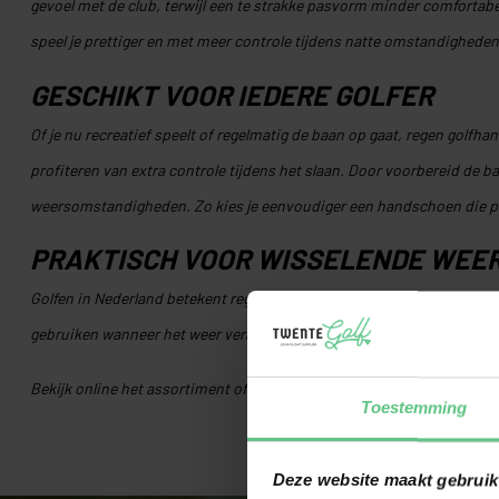
gevoel met de club, terwijl een te strakke pasvorm minder comfortabe
speel je prettiger en met meer controle tijdens natte omstandigheden
GESCHIKT VOOR IEDERE GOLFER
Of je nu recreatief speelt of regelmatig de baan op gaat, regen golfh
profiteren van extra controle tijdens het slaan. Door voorbereid de b
weersomstandigheden. Zo kies je eenvoudiger een handschoen die pas
PRAKTISCH VOOR WISSELENDE WEE
Golfen in Nederland betekent regelmatig spelen in regen en wind. Da
gebruiken wanneer het weer verandert. Veel golfers nemen standaard ee
Bekijk online het assortiment of kom langs in
onze winkel
. Zo vind j
Toestemming
Deze website maakt gebruik