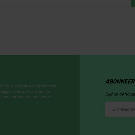
ABONNEER 
aankoop, bezoek dan zeker onze
ijfsgegevens, antwoorden op
Blijf op de hoog
n om contact met ons op te