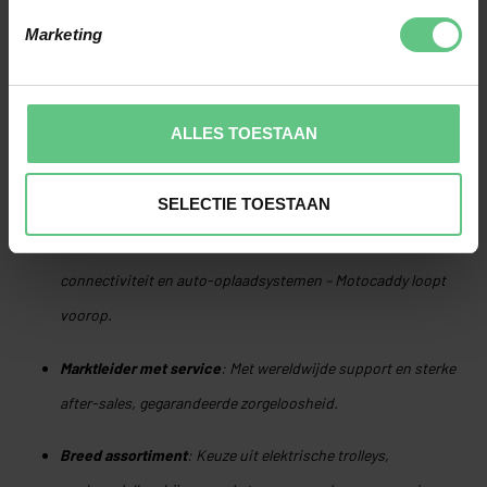
toonaangevende golfmedia zoals Golf Monthly, Today’s Golfer en
Marketing
bunkered. Diverse modellen waaronder de M1, SE, Pro‑series tassen
en M5 GPS trolley – kregen erkenning
.
WAAROM MOTOCADDY KIEZEN VIA TWENTEGOLF?
ALLES TOESTAAN
Betrouwbaarheid én stijl
: Trolleys die er niet alleen goed
uitzien, maar langdurig en probleemloos presteren.
SELECTIE TOESTAAN
Innovatieve functies
: Van DHC (Downhill Control) tot GPS-
connectiviteit en auto-oplaadsystemen – Motocaddy loopt
voorop.
Marktleider met service
: Met wereldwijde support en sterke
after-sales, gegarandeerde zorgeloosheid.
Breed assortiment
: Keuze uit elektrische trolleys,