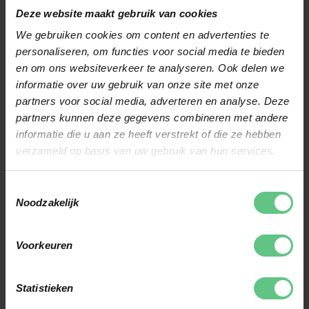
Deze website maakt gebruik van cookies
en GPS via smartphone-verbinding, uniek in zijn soort
.
We gebruiken cookies om content en advertenties te
MARKTLEIDER & ERKENNING
personaliseren, om functies voor social media te bieden
Motocaddy is vanaf 2022 erkend als nr. 1 elektrische
en om ons websiteverkeer te analyseren. Ook delen we
informatie over uw gebruik van onze site met onze
trolleymerk in het VK en Duitsland, zelf verkocht met tientallen
partners voor social media, adverteren en analyse. Deze
procenten marge boven de concurrentie
.
partners kunnen deze gegevens combineren met andere
informatie die u aan ze heeft verstrekt of die ze hebben
Het merkte een indrukwekkende stijging van 35% in
verzameld op basis van uw gebruik van hun services.
marktaandeel in het VK en 80% hogere verkoopvolumes in
Toestemmingsselectie
Duitsland in 2022
.
Noodzakelijk
Al meer dan 500.000 elektrische trolleys zijn wereldwijd
Voorkeuren
verkocht, een bewijs van vertrouwen en betrouwbaarheid
.
AWARDS & MEDIA-AANDACHT
Statistieken
Motocaddy ontving recent meer dan 13 "Editor’s Choice"-awards van