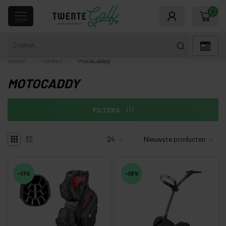
0
SHOP
Home
/
Merken
/
MotoCaddy
MOTOCADDY
FILTERS
-11%
-10%