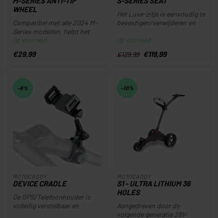
M-SERIES ANTI-TIP
S-SERIES SEAT
WHEEL
Het Luxe-zitje is eenvoudig te
Compatibel met alle 2024 M-
bevestigen/verwijderen en
Series modellen, helpt het
biedt een comfortabel z...
Op voorraad
Op voorraad
inklapbare M-Series Anti-T...
€29,99
€119,99
€129,99
-8%
-10%
MOTOCADDY
MOTOCADDY
DEVICE CRADLE
S1 - ULTRA LITHIUM 36
HOLES
De GPS/Telefoonhouder is
volledig verstelbaar en
Aangedreven door de
geschikt voor het bevestigen
volgende generatie 28V-