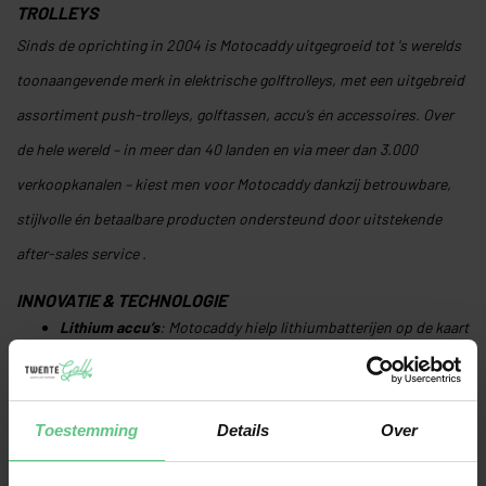
TROLLEYS
Sinds de oprichting in 2004 is Motocaddy uitgegroeid tot 's werelds
toonaangevende merk in elektrische golftrolleys, met een uitgebreid
assortiment push-trolleys, golftassen, accu’s én accessoires
.
Over
de hele wereld – in meer dan 40 landen en via meer dan 3.000
verkoopkanalen – kiest men voor Motocaddy dankzij betrouwbare,
stijlvolle én betaalbare producten ondersteund door uitstekende
after-sales service
.
INNOVATIE & TECHNOLOGIE
Lithium accu’s
: Motocaddy hielp lithiumbatterijen op de kaart
te zetten als de meest efficiënte en kosteneffectieve keuze
voor elektrische trolleys
.
Toestemming
Details
Over
M‑Series
: Compact inklapbaar design met speciale functies
zoals Inverted Wheels, ‘CLICK ’N’ CONNECT’ kabelvrije oplader,