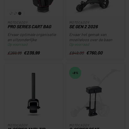
MOTOCADDY
MOTOCADDY
PRO SERIES CART BAG
SE GEN 2 2026
Ervaar optimale organisatie
Ervaar het gemak van
en uitzonderlijke
moeiteloos over de baan
Op voorraad
Op voorraad
duurzaamheid met de geheel
lopen met de Motocaddy SE
nieuwe ...
2026 elek...
€239,99
€760,00
€269,99
€849,00
-8%
MOTOCADDY
MOTOCADDY