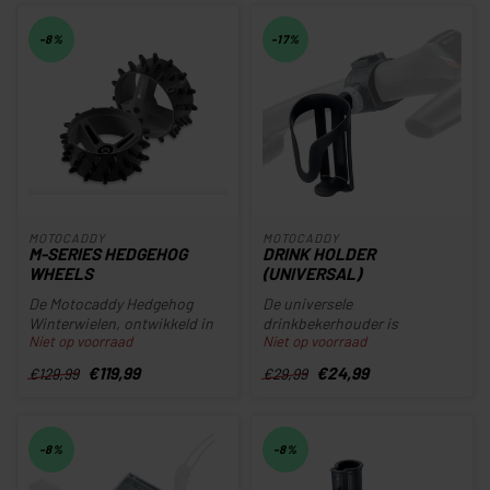
-8%
-17%
MOTOCADDY
MOTOCADDY
M-SERIES HEDGEHOG
DRINK HOLDER
WHEELS
(UNIVERSAL)
De Motocaddy Hedgehog
De universele
Winterwielen, ontwikkeld in
drinkbekerhouder is
Niet op voorraad
Niet op voorraad
samenwerking met Hedgehog
ontworpen om te gebruiken
Golf...
met het S-Serie acce...
€119,99
€24,99
€129,99
€29,99
-8%
-8%