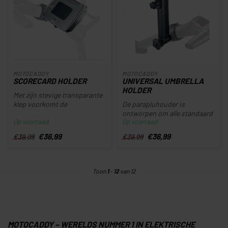
MOTOCADDY
MOTOCADDY
SCORECARD HOLDER
UNIVERSAL UMBRELLA
HOLDER
Met zijn stevige transparante
klep voorkomt de
De parapluhouder is
scorekaarthouder dat uw
ontworpen om alle standaard
Op voorraad
Op voorraad
scorekaar...
golfparaplu's in elke gewenste
h...
€36,99
€36,99
€39,99
€39,99
Toon
1
-
12
van 12
MOTOCADDY – WERELDS NUMMER 1 IN ELEKTRISCHE