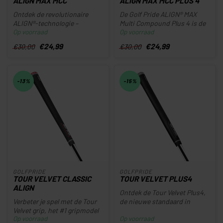
ALIGN MAX MCC
ALIGN MAX MCC PLUS 4
Ontdek de revolutionaire
De Golf Pride ALIGN® MAX
ALIGN®-technologie –
Multi Compound Plus 4 is de
Op voorraad
Op voorraad
ontworpen voor een
ultieme grip voor golfers d...
natuurlijke pas...
€24,99
€24,99
€30,00
€30,00
-13%
-15%
GOLFPRIDE
GOLFPRIDE
TOUR VELVET CLASSIC
TOUR VELVET PLUS4
ALIGN
Ontdek de Tour Velvet Plus4,
Verbeter je spel met de Tour
de nieuwe standaard in
Velvet grip, het #1 gripmodel
gripgevoel en prestaties. Da...
Op voorraad
Op voorraad
op wereldwijde golf t...