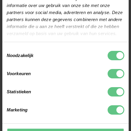
informatie over uw gebruik van onze site met onze
partners voor social media, adverteren en analyse. Deze
partners kunnen deze gegevens combineren met andere
GOLFPRIDE
GOLFPRIDE
informatie die u aan ze heeft verstrekt of die ze hebben
CP2 WRAP PINK
Z-GRIP CORD
verzameld op basis van uw gebruik van hun services.
Bestelbaar bij leverancier
Op voorraad
Toestemmingsselectie
Noodzakelijk
€16,99
€17,99
€20,00
€21,00
Voorkeuren
-16%
-15%
Statistieken
Marketing
GOLFPRIDE
GOLFPRIDE