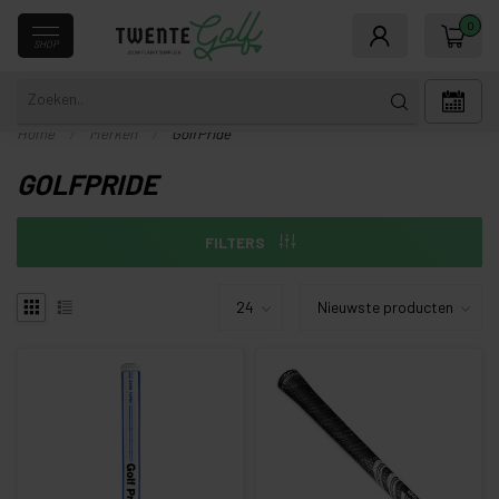
0
SHOP
Home
/
Merken
/
GolfPride
GOLFPRIDE
FILTERS