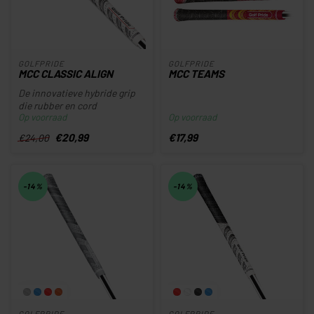
GOLFPRIDE
GOLFPRIDE
MCC CLASSIC ALIGN
MCC TEAMS
De innovatieve hybride grip
die rubber en cord
Op voorraad
Op voorraad
combineert voor ultieme all-
weath...
€20,99
€17,99
€24,00
-14%
-14%
GOLFPRIDE
GOLFPRIDE