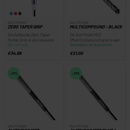
GOLFPRIDE
GOLFPRIDE
ZERO TAPER GRIP
MULTICOMPOUND - BLACK
De Golfpride Zero Taper
De Golf Pride MCC
Putter Grip is de nieuwste
(MultiCompound) grip is een
Op voorraad
Bestelbaar bij leverancier
moderne uitvoering van het
van de meest populaire en
kl...
veelzijd...
€34,99
€21,00
-17%
-17%
GOLFPRIDE
GOLFPRIDE