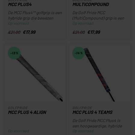
MCC PLUS4
MULTICOMPOUND
De MCC Plus4™ golfgrip is een
De Golf Pride MCC
hybride grip die bewezen
(MultiCompound) grip is een
Op voorraad
Op voorraad
prestaties levert op de t...
van de meest populaire en
veelzijd...
€17,99
€17,99
€21,00
€21,00
-13%
-14%
GOLFPRIDE
GOLFPRIDE
MCC PLUS 4 ALIGN
MCC PLUS 4 TEAMS
De Golf Pride MCC Plus4 is
een hoogwaardige, hybride
Op voorraad
Op voorraad
golfgrip die de populaire M...