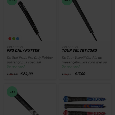
GOLFPRIDE
GOLFPRIDE
PRO ONLY PUTTER
TOUR VELVET CORD
De Golf Pride Pro Only Rubber
De Tour Velvet® Cord is de
putter grip is speciaal
meest gebruikte cord grip op
Op voorraad
Op voorraad
ontworpen voor golfers die...
de Tour en staat bekend ...
€24,99
€17,99
€30,00
€21,00
-13%