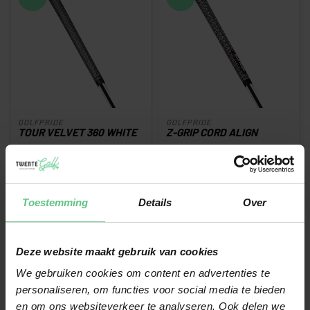
GOLFPRIDE
GOLFPRIDE
TOUR VELVET 360 WHITE
Z-GRIP CORD ALIGN
Op voorraad
Op voorraad
€10,99
€20,99
€12,00
€24,00
Toestemming
Details
Over
-15%
-14%
Deze website maakt gebruik van cookies
We gebruiken cookies om content en advertenties te
personaliseren, om functies voor social media te bieden
en om ons websiteverkeer te analyseren. Ook delen we