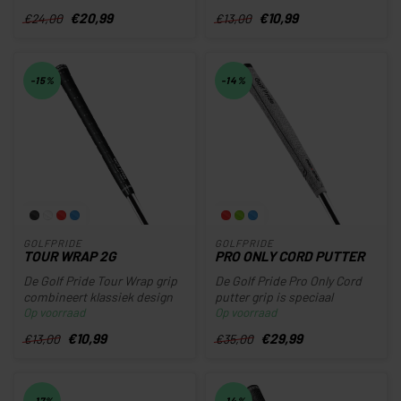
€20,99
€10,99
€24,00
€13,00
-15%
-14%
GOLFPRIDE
GOLFPRIDE
TOUR WRAP 2G
PRO ONLY CORD PUTTER
De Golf Pride Tour Wrap grip
De Golf Pride Pro Only Cord
combineert klassiek design
putter grip is speciaal
Op voorraad
Op voorraad
met moderne prestaties v...
ontworpen voor golfers die
p...
€10,99
€29,99
€13,00
€35,00
-17%
-14%