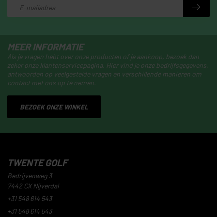
MEER INFORMATIE
Als je vragen hebt over onze producten of je aankoop, bezoek dan
zeker onze klantenservicepagina. Hier vind je onze bedrijfsgegevens,
antwoorden op veelgestelde vragen en verschillende manieren om
contact met ons op te nemen.
BEZOEK ONZE WINKEL
TWENTE GOLF
Bedrijvenweg 3
7442 CX Nijverdal
+31 548 614 543
+31 548 614 543