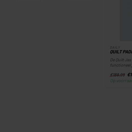
DAILY
QUILT PA
De Quilt Jas
functioneel j
€1
€189,99
Op voorraa