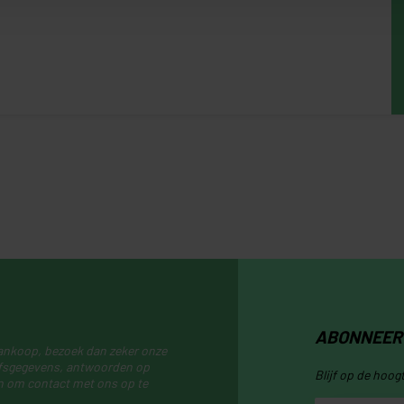
ABONNEER 
aankoop, bezoek dan zeker onze
ijfsgegevens, antwoorden op
Blijf op de hoog
n om contact met ons op te