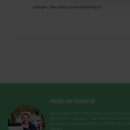
brengen. Plan direct jouw clubfitting in!
MEER INFORMATIE
Als je vragen hebt over onze producten of je 
klantenservicepagina. Hier vind je onze bedr
veelgestelde vragen en verschillende maniere
nemen.