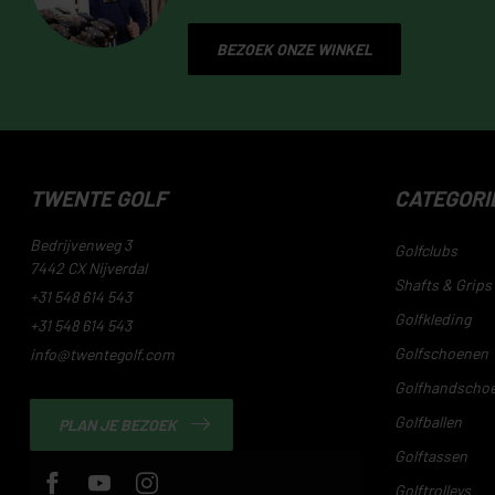
BEZOEK ONZE WINKEL
TWENTE GOLF
CATEGORI
Bedrijvenweg 3
Golfclubs
7442 CX Nijverdal
Shafts & Grips
+31 548 614 543
Golfkleding
+31 548 614 543
Golfschoenen
info@twentegolf.com
Golfhandscho
Golfballen
PLAN JE BEZOEK
Golftassen
Golftrolleys