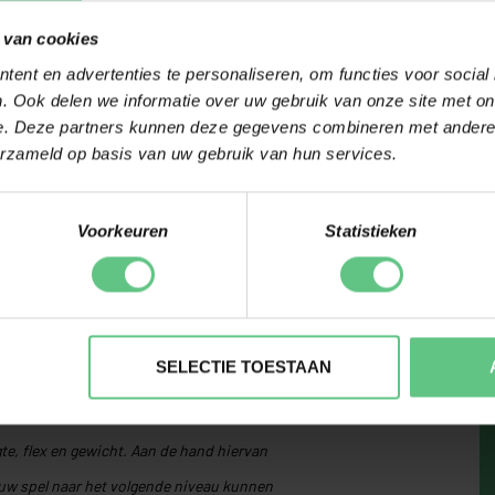
 van cookies
ent en advertenties te personaliseren, om functies voor social
. Ook delen we informatie over uw gebruik van onze site met on
e. Deze partners kunnen deze gegevens combineren met andere i
erzameld op basis van uw gebruik van hun services.
Voorkeuren
Statistieken
TING
SELECTIE TOESTAAN
in onze winkel een gratis clubfitting doen,
ren onze clubfitters jouw balvlucht en
te, flex en gewicht. Aan de hand hiervan
uw spel naar het volgende niveau kunnen