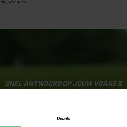
f voor vrouwen!
SNEL ANTWOORD OP JOUW VRAAG &
PERSOONLIJK ADVIES
CONTACT OPNEMEN
Details