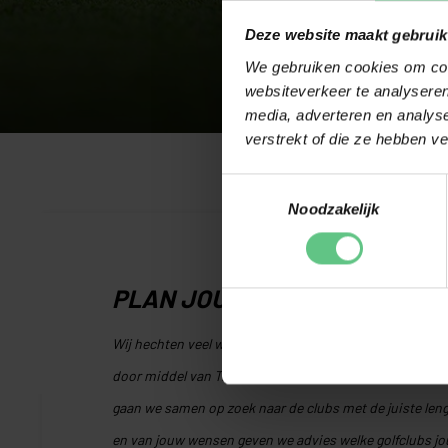
Deze website maakt gebruik
We gebruiken cookies om cont
websiteverkeer te analyseren
media, adverteren en analys
verstrekt of die ze hebben v
Toestemmingsselectie
Noodzakelijk
PLAN JOUW GRATIS CLUBFIT
Wij hechten veel waarde aan clubfitting. Daarom kun je 
door middel van Trackman-technologie. Hiermee analyse
gaan we samen op zoek naar de clubs met de juiste leng
en van jouw wensen geven we advies welke golfclubs jo