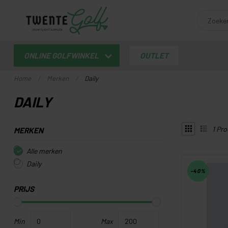
ONLINE GOLFWINKEL
OUTLET
Home
/
Merken
/
Daily
DAILY
1
Pro
MERKEN
Alle merken
Daily
-40%
PRIJS
Min
Max