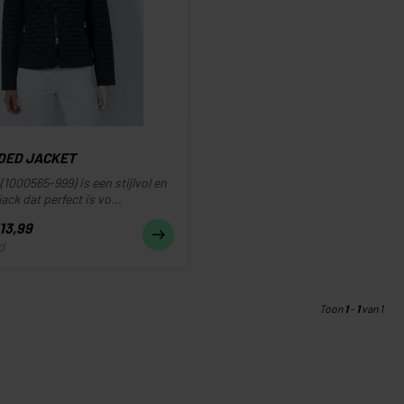
DDED JACKET
 (1000565-999) is een stijlvol en
ack dat perfect is vo...
13,99
d
Toon
1
-
1
van 1