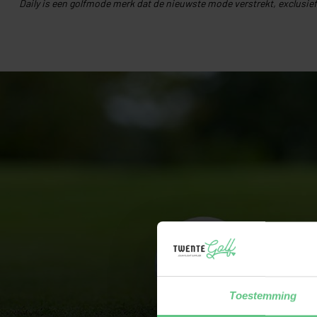
Daily is een golfmode merk dat de nieuwste mode verstrekt, exclusie
Toestemming