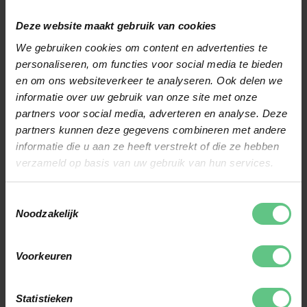
clubfitters jouw
balvlucht en gaan we
Deze website maakt gebruik van cookies
samen op zoek naar de
We gebruiken cookies om content en advertenties te
personaliseren, om functies voor social media te bieden
clubs met de juiste
en om ons websiteverkeer te analyseren. Ook delen we
lengte, flex en gewicht.
informatie over uw gebruik van onze site met onze
Aan de hand hiervan en
partners voor social media, adverteren en analyse. Deze
partners kunnen deze gegevens combineren met andere
van jouw wensen geven
informatie die u aan ze heeft verstrekt of die ze hebben
we advies welke
verzameld op basis van uw gebruik van hun services.
golfclubs jouw spel naar
PLAN EEN
het volgende niveau
Toestemmingsselectie
GRATIS
Noodzakelijk
kunnen brengen. Plan
CLUBFITTING
direct jouw clubfitting
Voorkeuren
in!
AANMELDEN
Statistieken