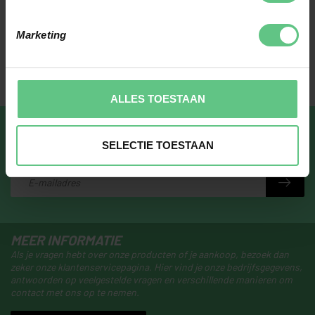
Marketing
ALLES TOESTAAN
ABONNEER JE OP ONZE NIEUWSBRIEF
SELECTIE TOESTAAN
Blijf op de hoogte over onze laatste acties
MEER INFORMATIE
Als je vragen hebt over onze producten of je aankoop, bezoek dan
zeker onze klantenservicepagina. Hier vind je onze bedrijfsgegevens,
antwoorden op veelgestelde vragen en verschillende manieren om
contact met ons op te nemen.