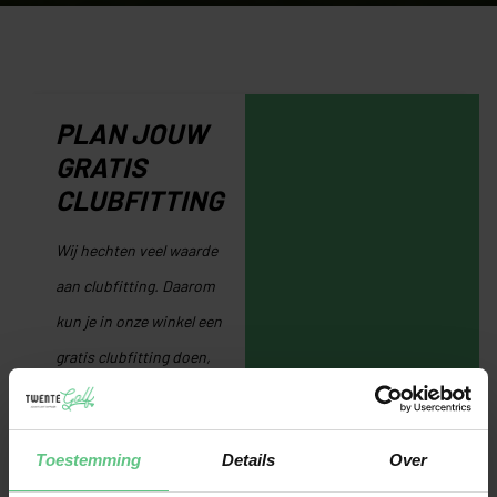
PLAN JOUW
GRATIS
CLUBFITTING
Wij hechten veel waarde
aan clubfitting. Daarom
kun je in onze winkel een
gratis clubfitting doen,
door middel van
Trackman-technologie.
Toestemming
Details
Over
Hiermee analyseren onze