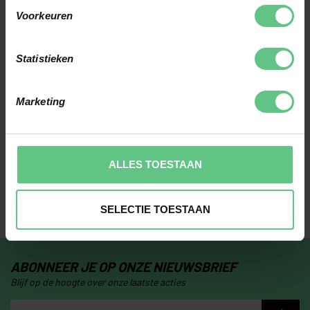
golfclubs jouw spel naar
PLAN EEN
Voorkeuren
het volgende niveau
GRATIS
kunnen brengen. Plan
CLUBFITTING
Statistieken
direct jouw clubfitting
in!
AANMELDEN
Marketing
ALLES TOESTAAN
SELECTIE TOESTAAN
ABONNEER JE OP ONZE NIEUWSBRIEF
Blijf op de hoogte over onze laatste acties