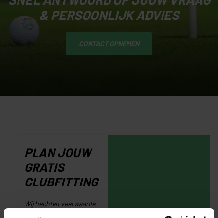
& PERSOONLIJK ADVIES
CONTACT OPNEMEN
PLAN JOUW
GRATIS
CLUBFITTING
Wij hechten veel waarde