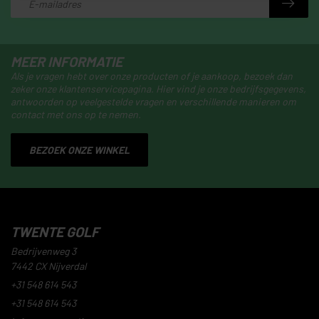
MEER INFORMATIE
Als je vragen hebt over onze producten of je aankoop, bezoek dan
zeker onze klantenservicepagina. Hier vind je onze bedrijfsgegevens,
antwoorden op veelgestelde vragen en verschillende manieren om
contact met ons op te nemen.
BEZOEK ONZE WINKEL
TWENTE GOLF
Bedrijvenweg 3
7442 CX Nijverdal
+31 548 614 543
+31 548 614 543