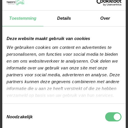
aan clubfitting. Daarom
kun je in onze winkel een
Toestemming
Details
Over
gratis clubfitting doen,
door middel van
Trackman-technologie.
Deze website maakt gebruik van cookies
Hiermee analyseren onze
We gebruiken cookies om content en advertenties te
personaliseren, om functies voor social media te bieden
clubfitters jouw
en om ons websiteverkeer te analyseren. Ook delen we
balvlucht en gaan we
informatie over uw gebruik van onze site met onze
samen op zoek naar de
partners voor social media, adverteren en analyse. Deze
partners kunnen deze gegevens combineren met andere
clubs met de juiste
informatie die u aan ze heeft verstrekt of die ze hebben
lengte, flex en gewicht.
verzameld op basis van uw gebruik van hun services.
Aan de hand hiervan en
van jouw wensen geven
Toestemmingsselectie
Noodzakelijk
we advies welke