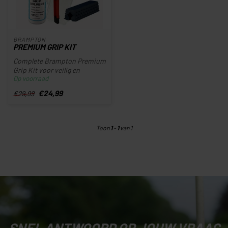
BRAMPTON
PREMIUM GRIP KIT
Complete Brampton Premium
Grip Kit voor veilig en
Op voorraad
professioneel vervangen van
go...
€24,99
€29,99
Toon
1
-
1
van 1
SNEL ANTWOORD OP JOUW VRAAG