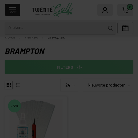
0
SHOP
Home
/
Merken
/
Brampton
BRAMPTON
FILTERS
-17%