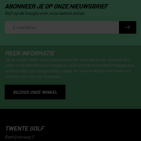
ABONNEER JE OP ONZE NIEUWSBRIEF
Blijf op de hoogte over onze laatste acties
MEER INFORMATIE
Als je vragen hebt over onze producten of je aankoop, bezoek dan
zeker onze klantenservicepagina. Hier vind je onze bedrijfsgegevens,
antwoorden op veelgestelde vragen en verschillende manieren om
contact met ons op te nemen.
BEZOEK ONZE WINKEL
TWENTE GOLF
Bedrijvenweg 3