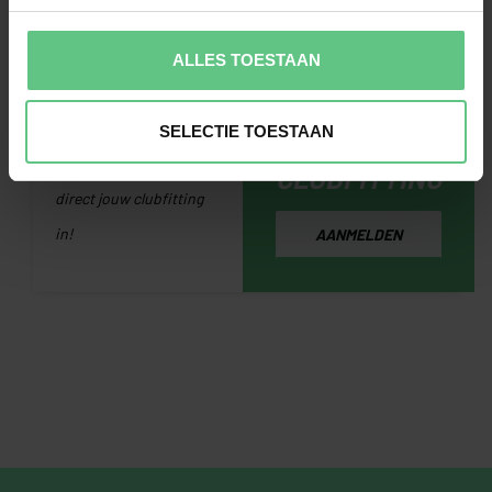
van jouw wensen geven
we advies welke
ALLES TOESTAAN
golfclubs jouw spel naar
PLAN EEN
het volgende niveau
SELECTIE TOESTAAN
GRATIS
kunnen brengen. Plan
CLUBFITTING
direct jouw clubfitting
in!
AANMELDEN