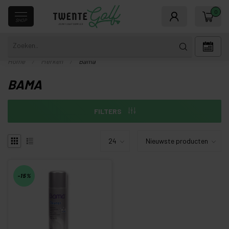
0
SHOP
Home
/
Merken
/
Bama
BAMA
FILTERS
-15%