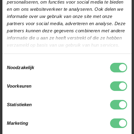
CLUBFITTING
personaliseren, om functies voor social media te bieden
en om ons websiteverkeer te analyseren. Ook delen we
Wij hechten veel waarde
informatie over uw gebruik van onze site met onze
partners voor social media, adverteren en analyse. Deze
aan clubfitting. Daarom
partners kunnen deze gegevens combineren met andere
kun je in onze winkel een
informatie die u aan ze heeft verstrekt of die ze hebben
gratis clubfitting doen,
verzameld op basis van uw gebruik van hun services.
door middel van
Toestemmingsselectie
Trackman-technologie.
Noodzakelijk
Hiermee analyseren onze
clubfitters jouw
Voorkeuren
balvlucht en gaan we
samen op zoek naar de
Statistieken
clubs met de juiste
lengte, flex en gewicht.
Marketing
Aan de hand hiervan en