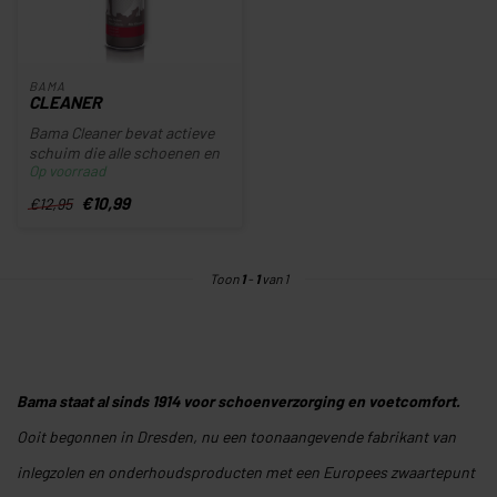
BAMA
CLEANER
Bama Cleaner bevat actieve
schuim die alle schoenen en
Op voorraad
materialen bijzonder effe...
€10,99
€12,95
Toon
1
-
1
van 1
Bama staat al sinds 1914 voor schoenverzorging en voetcomfort.
Ooit begonnen in Dresden, nu een toonaangevende fabrikant van
inlegzolen en onderhoudsproducten met een Europees zwaartepunt